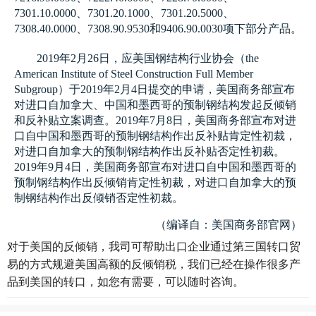
7301.10.0000、7301.20.1000、7301.20.5000、
7308.40.0000、7308.90.9530
和
9406.90.0030
项下部分产品
。
2019
年
2
月
26
日
，
应美国钢结构行业协会
（the
American Institute of Steel Construction Full Member
Subgroup）
于
2019
年
2
月
4
日提交的申请
，
美国商务部宣布
对进口自加拿大
、
中国和墨西哥的预制钢结构发起反倾销
和反补贴立案调查
。2019
年
7
月
8
日
，
美国商务部宣布对进
口自中国和墨西哥的预制钢结构作出反补贴肯定性初裁
，
对进口自加拿大的预制钢结构作出反补贴否定性初裁
。
2019
年
9
月
4
日
，
美国商务部宣布对进口自中国和墨西哥的
预制钢结构作出反倾销肯定性初裁
，
对进口自加拿大的预
制钢结构作出反倾销否定性初裁
。
（
编译自
：
美国商务部官网
）
对于美国的反倾销，我司可帮助出口企业通过第三国转口贸
易的方式规避美国高额的反倾销税，我们已经在操作很多产
品到美国的转口，如您有需要，可以随时咨询。