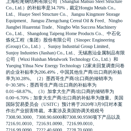
上海松尾钢结构有限公司
（Shanghai Matsuo Steel Structure
Co., Ltd.）
的补贴率是
34.70%，
裁定
Hongju Metals Co.,
Ltd.、
Huaye Steel Structure Co.
、
Jiangsu Kingmore Storage
Equipment
、
Jiangsu Zhengchang Cereal Oil & Feed
、
Ningbo
Jiangbei Huarentai Trade
、Ningbo Win Success Machinery
Co., Ltd.、
Shangdong Taipeng Home Products Co.
、
中石化
炼化工程
（
集团
）
股份有限公司
（
Sinopec Engineering
(Group) Co., Ltd.）、
Sunjoy Industrial Group Limited
、
Sunjoy Industries (Jiashan) Co., Ltd.、
无锡惠汕金属制品有限
公司
（
Wuxi Huishan Metalwork Technology Co., Ltd.）
和
Yueqing Yihua New Energy Technology
12
家未回复调查问卷
的企业补贴率为
206.49%，
中国其他生产商
/
出口商的补贴
率为
30.28%。（2）
墨西哥生产商
/
出口商的倾销率为
0~30.58%；
墨西哥生产商
/
出口商的补贴率为
0.01~68.87%。（3）
加拿大生产商
/
出口商的倾销率为
0.00~6.70%；
加拿大生产商
/
出口商的补贴率为微量
。
美国
国际贸易委员会
（USITC）
预计将于
2020
年
3
月
9
日对本案
作出产业损害终裁
。
本案涉及美国协调关税税号
7308.90.3000、7308.90.6000
和
7308.90.9590
项下产品以及
7216.91.0010、7216.91.0090、7216.99.0010、
7216.99.0090、7222.40.6000、7228.70.6000、