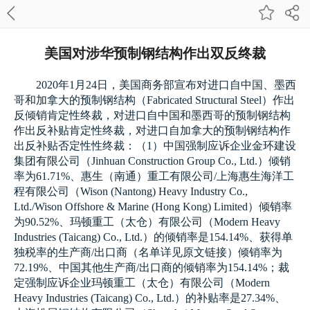
美国对涉华预制钢结构作出双反终裁
2020
年
1
月
24
日
，
美国商务部宣布对进口自中国
、
墨西
哥和加拿大的预制钢结构
（Fabricated Structural Steel）
作出
反倾销肯定性终裁
，
对进口自中国和墨西哥的预制钢结构
作出反补贴肯定性终裁
，
对进口自加拿大的预制钢结构作
出反补贴否定性性终裁
：（1）
中国强制应诉
企业金环建设
集团有限公司
（
Jinhuan Construction Group Co., Ltd.）
倾销
率为
61.71%、
惠生
（
南通
）
重工有限公司
/
上海惠生海洋工
程有限公司
（Wison (Nantong) Heavy Industry Co.,
Ltd./Wison Offshore & Marine (Hong Kong) Limited）
倾销率
为
90.52%、
玛顿重工
（
太仓
）
有限公司
（Modern Heavy
Industries (Taicang) Co., Ltd.）
的倾销率是
154.14%、
获得单
独税率的生产商
/
出口商
（
名单详见原文链接
）
倾销率为
72.19%、
中国其他生产商
/
出口商的倾销率为
154.14%；
裁
定强制应诉企业玛顿重工
（
太仓
）
有限公司
（Modern
Heavy Industries (Taicang) Co., Ltd.）
的补贴率是
27.34%、